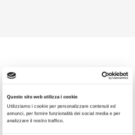
MAGGIORI INFORMAZIONI SUL
CENTRO
Un centro unico con
Questo sito web utilizza i cookie
un’offerta diversificata
Utilizziamo i cookie per personalizzare contenuti ed
annunci, per fornire funzionalità dei social media e per
Tutto ciò di cui hai bisogno, in un unico
analizzare il nostro traffico.
posto, con un’identità davvero unica.