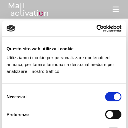
Skip
to
Togg
content
Navi
I nostri servizi
About
Fabio Bomfim
Il nostro portfolio
Questo sito web utilizza i cookie
Utilizziamo i cookie per personalizzare contenuti ed
This author has not yet filled in any details.
Contattaci
annunci, per fornire funzionalità dei social media e per
So far Fabio Bomfim has created 4 blog entries.
analizzare il nostro traffico.
Selezione
Necessari
del
consenso
Preferenze