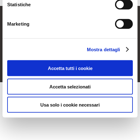
Statistiche
Marketing
Mostra dettagli
Toggle
Navigation
FAQ
Accetta tutti i cookie
2026 – Mall Activation
Accetta selezionati
Informativa sulla Privacy
Usa solo i cookie necessari
Contattaci