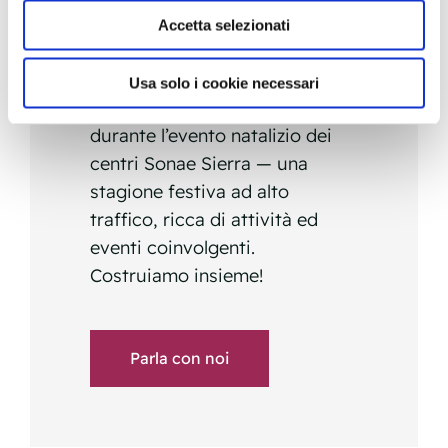
SPONSORIZZAZIONE
Accetta selezionati
Natale
Un’opportunità unica per
Usa solo i cookie necessari
mettere in risalto il tuo marchio
durante l’evento natalizio dei
centri Sonae Sierra — una
stagione festiva ad alto
traffico, ricca di attività ed
eventi coinvolgenti.
Costruiamo insieme!
Parla con noi