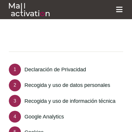
Skip
to
Togg
content
Navi
Nuestros Servicios
Nuestro Portfolio
Contacto
Declaración de Privacidad
1
Recogida y uso de datos personales
2
Recogida y uso de información técnica
3
Google Analytics
4