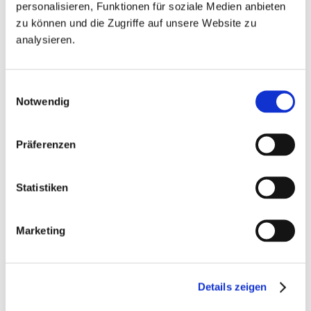
personalisieren, Funktionen für soziale Medien anbieten
Le Terrazze bietet seinen Besuchern ein
zu können und die Zugriffe auf unsere Website zu
analysieren.
umfassendes und abwechslungsreiches
Erlebnis
Einwilligungsauswahl
Notwendig
Schreib uns
Präferenzen
Statistiken
Marketing
Details zeigen